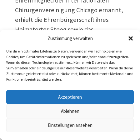
Ehrenmitglied der Internationalen
Chirurgenvereinigung Chicago ernannt,
erhielt die Ehrenbürgerschaft ihres
Heimatortes Steeg sowie das
Ehrenzeichen der Stadt Hall.
Zustimmung verwalten
Um dir ein optimales Erlebnis zu bieten, verwenden wir Technologien wie
Cookies, um Geräteinformationen zu speichern und/oder darauf zuzugreifen.
Wenn du diesen Technologien zustimmst, können wir Daten wie das
Surfverhalten oder eindeutige IDs auf dieser Website verarbeiten. Wenn du deine
Zustimmung nicht erteilst oder zurückziehst, können bestimmte Merkmale und
Funktionen beeinträchtigt werden.
Akzeptieren
Ablehnen
Einstellungen ansehen
Höhepunkte waren sicherlich die
Verleihung des Ehrenringes des Landes