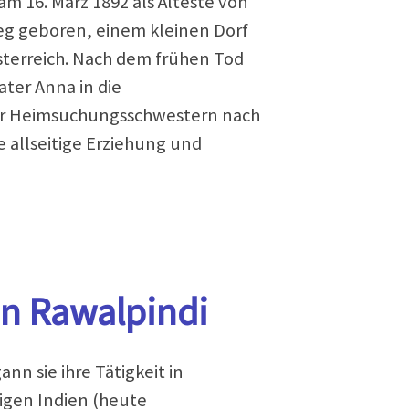
m 16. März 1892 als Älteste von
eg geboren, einem kleinen Dorf
Österreich. Nach dem frühen Tod
ater Anna in die
er Heimsuchungsschwestern nach
e allseitige Erziehung und
 in Rawalpindi
nn sie ihre Tätigkeit in
igen Indien (heute