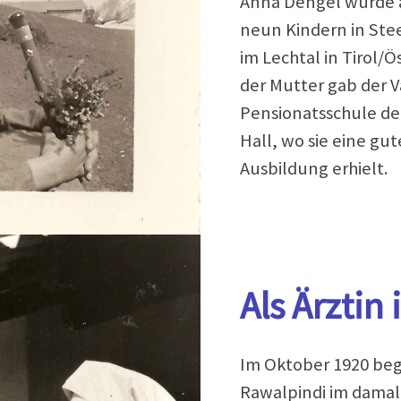
Anna Dengel wurde a
neun Kindern in Ste
im Lechtal in Tirol/
der Mutter gab der V
Pensionatsschule d
Hall, wo sie eine gut
Ausbildung erhielt.
Als Ärztin
Im Oktober 1920 bega
Rawalpindi im damal