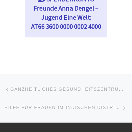
Freunde Anna Dengel –
Jugend Eine Welt:
AT66 3600 0000 0002 4000
Post navigation
Previous post
GANZHEITLICHES GESUNDHEITSZENTRUM IM INDISCHEN PUNE
Ne
HILFE FÜR FRAUEN IM INDISCHEN DISTRIKT HAZARIBAG