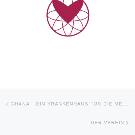
Post navigation
Previous post
GHANA – EIN KRANKENHAUS FÜR DIE MENSCHEN IN KULMASA
Ne
DER VEREIN