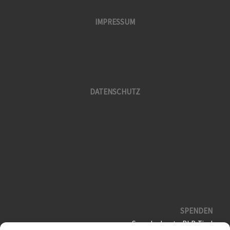
IMPRESSUM
DATENSCHUTZ
SPENDEN
Spendenkonto RLB Tirol